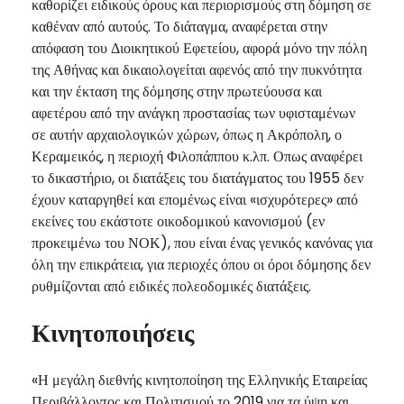
καθορίζει ειδικούς όρους και περιορισμούς στη δόμηση σε
καθέναν από αυτούς. Το διάταγμα, αναφέρεται στην
απόφαση του Διοικητικού Εφετείου, αφορά μόνο την πόλη
της Αθήνας και δικαιολογείται αφενός από την πυκνότητα
και την έκταση της δόμησης στην πρωτεύουσα και
αφετέρου από την ανάγκη προστασίας των υφισταμένων
σε αυτήν αρχαιολογικών χώρων, όπως η Ακρόπολη, ο
Κεραμεικός, η περιοχή Φιλοπάππου κ.λπ. Οπως αναφέρει
το δικαστήριο, οι διατάξεις του διατάγματος του 1955 δεν
έχουν καταργηθεί και επομένως είναι «ισχυρότερες» από
εκείνες του εκάστοτε οικοδομικού κανονισμού (εν
προκειμένω του ΝΟΚ), που είναι ένας γενικός κανόνας για
όλη την επικράτεια, για περιοχές όπου οι όροι δόμησης δεν
ρυθμίζονται από ειδικές πολεοδομικές διατάξεις.
Κινητοποιήσεις
«Η μεγάλη διεθνής κινητοποίηση της Ελληνικής Εταιρείας
Περιβάλλοντος και Πολιτισμού το 2019 για τα ύψη και