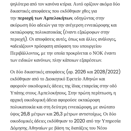
ψηλότερα από τον κανόνα κτίρια. Αυτό ορίζουν ακόμα δύο
δικαστικές αποφάσεις που εκδόθηκαν χθες για
την
περιοχή των Αμπελοκήπων
, οδηγώντας στην
ακύρωση δύο αδειών για την ανέγερση εννεαώροφης και
οκταώροφης πολυκατοικίας (έναντι εξαώροφων στην
περιοχή). Οι αποφάσεις αυτές, όπως και άλλες ανάλογες,
«αδειάζουν» πρόσφατη απόφαση του υπουργείου
Περιβάλλοντος, με την οποία προκρίνεται ο ΝΟΚ έναντι
των ειδικών κανόνων, πλην κάποιων εξαιρέσεων.
Οι δύο δικαστικές αποφάσεις (αρ. 2026 και 2028/2022)
εκδόθηκαν από το Διοικητικό Εφετείο Αθηνών και
αφορούν οικοδομικές άδειες της ίδιας εταιρείας στην οδό
Υπάτης στους Αμπελοκήπους. Στην πρώτη περίπτωση, η
αρχική οικοδομική άδεια αφορούσε οκταώροφη
πολυκατοικία και στη δεύτερη εννεαώροφη, με ανώτατο
ύψος 26,8 μέτρων και 26,3 μέτρων αντιστοίχως. Οι δύο
οικοδομικές άδειες εκδόθηκαν το 2020 από την Υπηρεσία
Δόμησης Αθηναίων με βάση τις διατάξεις του Νέου