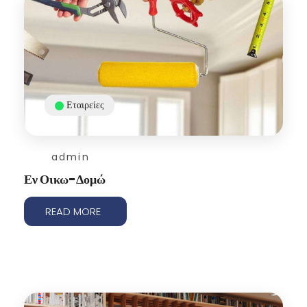
Εταιρείες
admin
Εν Οικω-Δομώ
READ MORE