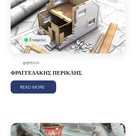
Εταιρείες
admin
ΦΡΑΓΓΕΔΑΚΗΣ ΠΕΡΙΚΛΗΣ
READ MORE