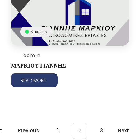
Εταιρείες
admin
ΜΑΡΚΙΟΥ ΓΙΑΝΝΗΣ
READ MORE
st
Previous
1
3
Next
2